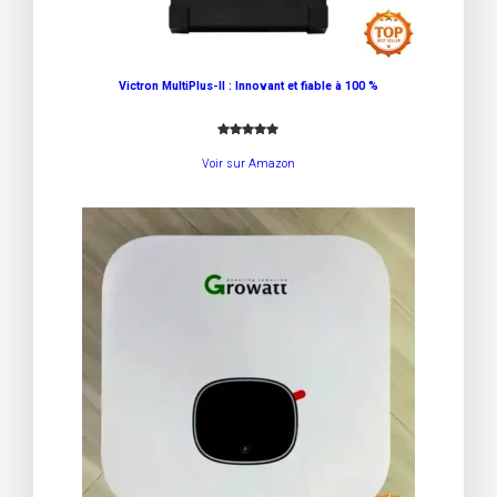
Victron MultiPlus-II : Innovant et fiable à 100 %
Noté
3
5.00
Voir sur Amazon
sur 5
basé sur
notations
client