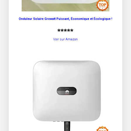
Onduleur Solaire Growatt Puissant, Économique et Écologique !
Noté
3
5.00
Voir sur Amazon
sur 5
basé sur
notations
client