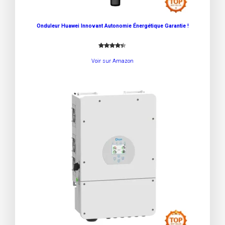
Onduleur Huawei Innovant Autonomie Énergétique Garantie !
Noté
3
4.33
Voir sur Amazon
sur 5
basé
sur
notation
s client